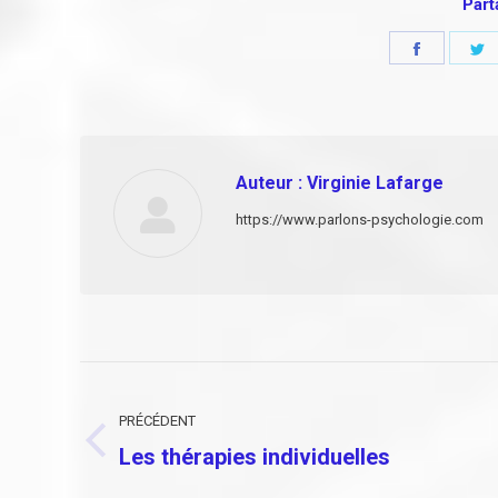
Part
Partager
P
sur
s
Faceboo
T
Auteur :
Virginie Lafarge
https://www.parlons-psychologie.com
Navigation
article
PRÉCÉDENT
Les thérapies individuelles
Article
précédent