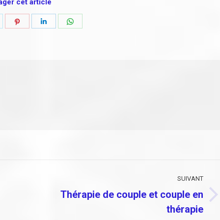
ager cet article
artager
Partager
Partager
Partager
ur
sur
sur
sur
k
witter
Pinterest
LinkedIn
WhatsApp
SUIVANT
Thérapie de couple et couple en
Article
thérapie
suivant