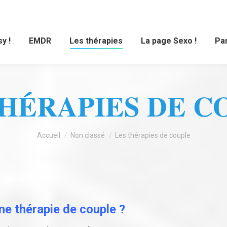
y !
EMDR
Les thérapies
La page Sexo !
Pa
THÉRAPIES DE C
Vous êtes ici :
Accueil
Non classé
Les thérapies de couple
ne thérapie de couple ?