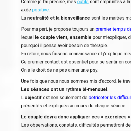
Comme je l’ai précisé, mes
outils
sont empruntés à l
axée
positive
.
La
neutralité et la bienveillance
sont les maitres mo
Pour ma part, je propose toujours un
premier temps de
lequel
le couple vient, ensemble
pour m’expliquer, d
pourquoi il pense avoir besoin de thérapie.
En retour, nous faisons connaissance et j’explique m
Ce premier contact est essentiel pour se sentir en con
On a le droit de ne pas aimer un.e psy.
Une fois que nous nous sommes mis d’accord, le trav
Les séances ont un rythme bi-mensuel
.
L’
objectif
est non seulement de
détricoter les difficu
présentés et expliqués au cours de chaque séance.
Le couple devra donc appliquer ces « exercices »
Les observations, constats, difficultés permettront de 