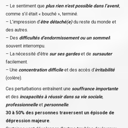
– Le sentiment que
plus rien n’est possible dans l’aveni
r,
comme s’il était « bouché », terminé.
– L’impression d’
être détaché(e)
du reste du monde et
des autres.
– Des
difficultés d’endormissement ou un sommei
l
souvent interrompu.
– La nécessité d’être
sur ses gardes
et de
sursauter
facilement.
– Une
concentration difficile
et des accès d’
i
rritabilité
(colère).
Ces perturbations entraînent une
souffrance importante
et des
incapacités à réussir dans sa vie sociale
,
professionnelle
et
personnelle
.
30 à 50% des personnes traversent un épisode de
dépression majeure
.