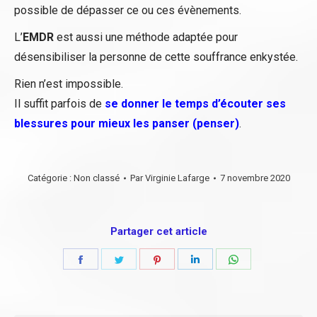
possible de dépasser ce ou ces évènements.
L’
EMDR
est aussi une méthode adaptée pour
désensibiliser la personne de cette souffrance enkystée.
Rien n’est impossible.
Il suffit parfois de
se donner le temps d’écouter ses
blessures pour mieux les panser (penser)
.
Catégorie :
Non classé
Par
Virginie Lafarge
7 novembre 2020
Partager cet article
Partager
Partager
Partager
Partager
Partager
sur
sur
sur
sur
sur
Facebook
Twitter
Pinterest
LinkedIn
WhatsApp