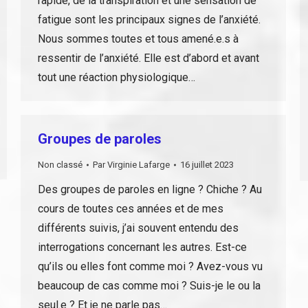
rapide, de la transpiration et une sensation de
fatigue sont les principaux signes de l’anxiété.
Nous sommes toutes et tous amené.e.s à
ressentir de l’anxiété. Elle est d’abord et avant
tout une réaction physiologique…
Groupes de paroles
Non classé
Par
Virginie Lafarge
16 juillet 2023
Des groupes de paroles en ligne ? Chiche ? Au
cours de toutes ces années et de mes
différents suivis, j’ai souvent entendu des
interrogations concernant les autres. Est-ce
qu’ils ou elles font comme moi ? Avez-vous vu
beaucoup de cas comme moi ? Suis-je le ou la
seul.e ? Et je ne parle pas…