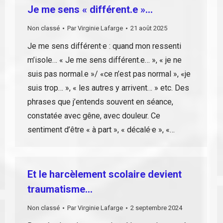
Je me sens « différent.e »…
Non classé
Par
Virginie Lafarge
21 août 2025
Je me sens différent·e : quand mon ressenti
m’isole… « Je me sens différent.e… », « je ne
suis pas normal.e »/ «ce n’est pas normal », «je
suis trop… », « les autres y arrivent… » etc. Des
phrases que j’entends souvent en séance,
constatée avec gêne, avec douleur. Ce
sentiment d’être « à part », « décalé·e », «…
Et le harcèlement scolaire devient
traumatisme…
Non classé
Par
Virginie Lafarge
2 septembre 2024